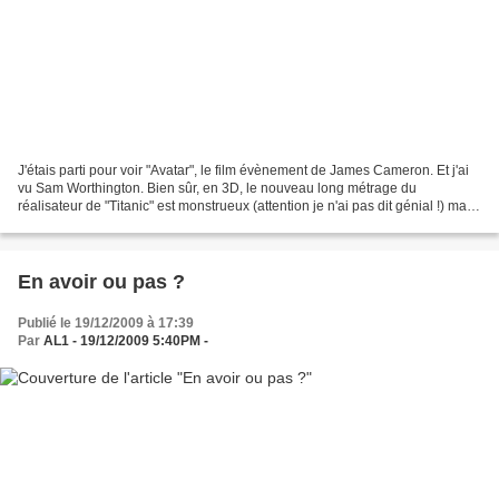
J'étais parti pour voir "Avatar", le film évènement de James Cameron. Et j'ai
vu Sam Worthington. Bien sûr, en 3D, le nouveau long métrage du
réalisateur de "Titanic" est monstrueux (attention je n'ai pas dit génial !) mais
celui qui crève l'écran, plus...
En avoir ou pas ?
Publié le 19/12/2009 à 17:39
Par
AL1 - 19/12/2009 5:40PM -