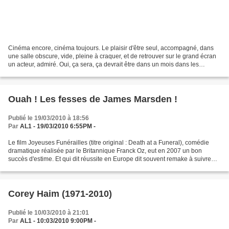
Cinéma encore, cinéma toujours. Le plaisir d'être seul, accompagné, dans
une salle obscure, vide, pleine à craquer, et de retrouver sur le grand écran
un acteur, admiré. Oui, ça sera, ça devrait être dans un mois dans les
meilleures salles de France,...
Ouah ! Les fesses de James Marsden !
Publié le 19/03/2010 à 18:56
Par
AL1 - 19/03/2010 6:55PM -
Le film Joyeuses Funérailles (titre original : Death at a Funeral), comédie
dramatique réalisée par le Britannique Franck Oz, eut en 2007 un bon
succès d'estime. Et qui dit réussite en Europe dit souvent remake à suivre
aux USA. Il ne faut donc pas s'étonner...
Corey Haim (1971-2010)
Publié le 10/03/2010 à 21:01
Par
AL1 - 10:03/2010 9:00PM -