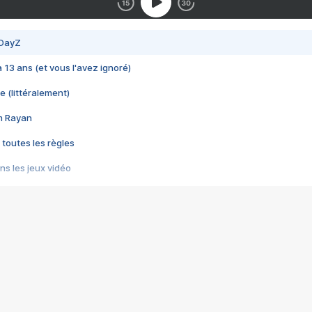
 DayZ
 a 13 ans (et vous l'avez ignoré)
e (littéralement)
im Rayan
 toutes les règles
s les jeux vidéo
us choquant de Rockstar ? - Le scandale BULLY
e plus moche de Steam
du RÊVE tourne au CAUCHEMAR
pendant 8 heures
it… à tort