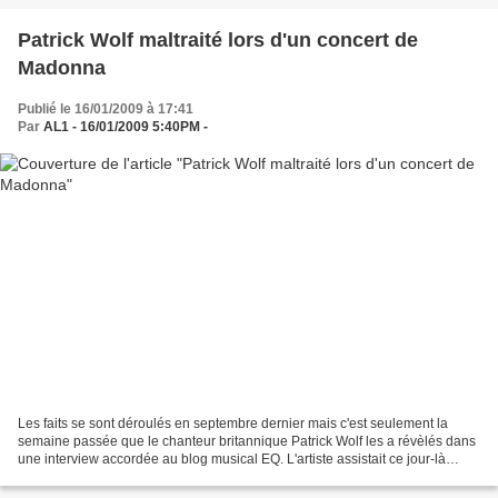
Patrick Wolf maltraité lors d'un concert de
Madonna
Publié le 16/01/2009 à 17:41
Par
AL1 - 16/01/2009 5:40PM -
Les faits se sont déroulés en septembre dernier mais c'est seulement la
semaine passée que le chanteur britannique Patrick Wolf les a révèlés dans
une interview accordée au blog musical EQ. L'artiste assistait ce jour-là
(depuis le carré VIP) à un concert...