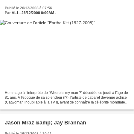
Publié le 26/12/2008 à 07:56
Par
AL1 - 26/12/2008 8:00AM -
Hommage à l'interprète de "Where is my man ?" décédée ce jeudi à l'âge de
81 ans. A l'époque de sa splendeur (!?), l'artiste de cabaret devenue actrice
(Catwoman inoubliable à la TV !), avant de connaître la célébrité mondiale
en tant que chanteuse, avait...
Jason Mraz &amp; Jay Brannan
Publié le 16/12/2008 à 20:11