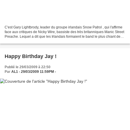
C'est Gary Lightbrody, leader du groupe irlandais Snow Patrol , qui l'affirme
face aux critiques de Nicky Wire, bassiste des très britanniques Manic Street
Preache. Lequel a dit que les Irlandais formaient le band le plus chiant de
Grande Bretagne. Faisant...
Happy Birthday Jay !
Publié le 29/03/2009 à 22:50
Par
AL1 - 29/03/2009 11:59PM -