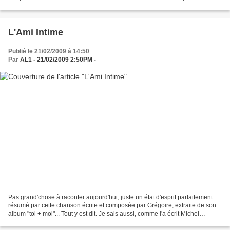
single à paraître lundi prochain "Last...
L'Ami Intime
Publié le 21/02/2009 à 14:50
Par
AL1 - 21/02/2009 2:50PM -
Pas grand'chose à raconter aujourd'hui, juste un état d'esprit parfaitement
résumé par cette chanson écrite et composée par Grégoire, extraite de son
album "toi + moi"... Tout y est dit. Je sais aussi, comme l'a écrit Michel
Tournier, dans "Petites proses",...