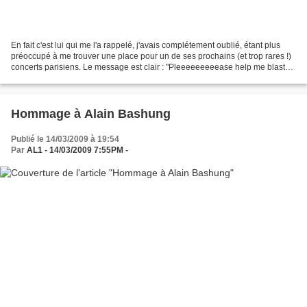
En fait c'est lui qui me l'a rappelé, j'avais complétement oublié, étant plus
préoccupé à me trouver une place pour un de ses prochains (et trop rares !)
concerts parisiens. Le message est clair : "Pleeeeeeeeease help me blast
this thing all over the...
Hommage à Alain Bashung
Publié le 14/03/2009 à 19:54
Par
AL1 - 14/03/2009 7:55PM -