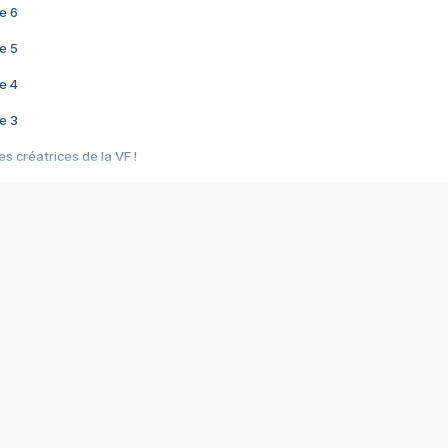
e 6
e 5
e 4
e 3
s créatrices de la VF !
e 2
e 1
e Mektoub My Love arrive enfin ! Rencontre avec Shaïn Boumedine et Sal
i : après Toni en famille
elle réalise le bouleversant Dites lui que je l'aime
ais ! Rencontre autour de Vie privée de Rebecca Zlotowski
 de Marguerite, Grave... Rencontre avec Ella Rumpf
 Les Rêveurs, un film intime sur la santé mentale