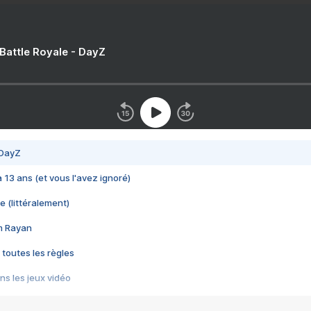
 Battle Royale - DayZ
 DayZ
 a 13 ans (et vous l'avez ignoré)
e (littéralement)
im Rayan
 toutes les règles
s les jeux vidéo
us choquant de Rockstar ? - Le scandale BULLY