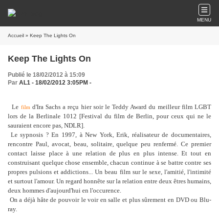
MENU
Accueil
» Keep The Lights On
Keep The Lights On
Publié le 18/02/2012 à 15:09
Par
AL1 - 18/02/2012 3:05PM -
Le
d'Ira Sachs a reçu hier soir le Teddy Award du meilleur film LGBT
film
lors de la Berlinale 1012 [Festival du film de Berlin, pour ceux qui ne le
sauraient encore pas, NDLR].
Le sypnosis ? En 1997, à New York, Erik, réalisateur de documentaires,
rencontre Paul, avocat, beau, solitaire, quelque peu renfermé. Ce premier
contact laisse place à une relation de plus en plus intense. Et tout en
construisant quelque chose ensemble, chacun continue à se battre contre ses
propres pulsions et addictions... Un beau film sur le sexe, l'amitié, l'intimité
et surtout l'amour. Un regard honnête sur la relation entre deux êtres humains,
deux hommes d'aujourd'hui en l'occurence.
On a déjà hâte de pouvoir le voir en salle et plus sûrement en DVD ou Blu-
ray.