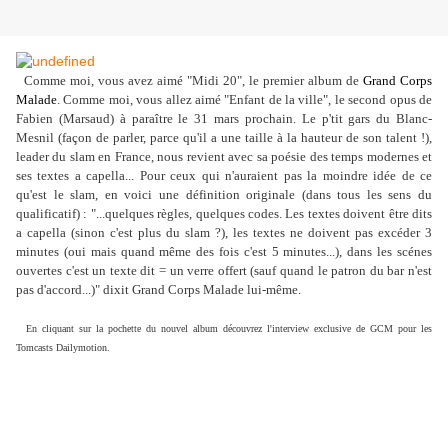
Comme moi, vous avez aimé "Midi 20", le premier album de
Grand Corps
Malade
. Comme moi, vous allez aimé "Enfant de la ville", le second opus de
Fabien (Marsaud) à paraître le 31 mars prochain. Le p'tit gars du Blanc-
Mesnil (façon de parler, parce qu'il a une taille à la hauteur de son talent !),
leader du slam en France, nous revient avec sa poésie des temps modernes et
ses textes a capella... Pour ceux qui n'auraient pas la moindre idée de ce
qu'est le slam, en voici une définition originale (dans tous les sens du
qualificatif) : "...quelques règles, quelques codes. Les textes doivent être dits
a capella (sinon c'est plus du slam ?), les textes ne doivent pas excéder 3
minutes (oui mais quand même des fois c'est 5 minutes...), dans les scénes
ouvertes c'est un texte dit = un verre offert (sauf quand le patron du bar n'est
pas d'accord...)" dixit Grand Corps Malade lui-même.
En cliquant sur la pochette du nouvel album découvrez l'interview exclusive de GCM pour les
Tomcasts Dailymotion.