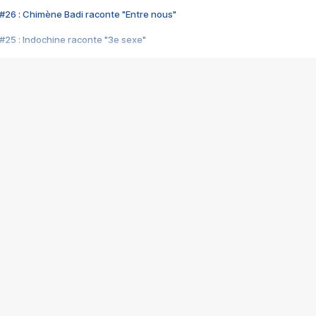
#26 : Chimène Badi raconte "Entre nous"
#25 : Indochine raconte "3e sexe"
#24 : Zaho raconte "C'est chelou"
#23 : Patrick Bruel raconte "Au café des délices"
#22 : Kyo raconte "Le chemin"
#21 : Nolwenn Leroy raconte "Cassé"
#20 : Patrick Hernandez raconte "Born to be alive"
#19 : Lorie raconte "Près de moi"
#18 : Michael Jones raconte "A nos actes manqués" (avec Jean-Jacque
#17 : Khaled raconte "Aïcha"
#16 : Corneille raconte "Parce qu'on vient de loin"
#15 : Indochine raconte "L'aventurier"