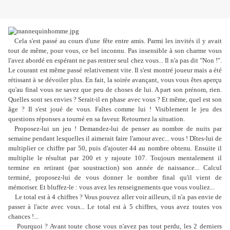
Cela s'est passé au cours d'une fête entre amis. Parmi les invités il y avait
tout de même, pour vous, ce bel inconnu. Pas insensible à son charme v
ous
l'avez abordé en espérant ne pas rentrer seul chez vous... Il n'a pas dit "Non !".
Le courant est même passé relativement vite. Il s'est montré joueur mais a été
rétissant à se dévoiler plus. En fait, la soirée avançant, vous vous êtes aperçu
qu'au final vous ne savez que peu de choses de lui. A part son prénom, rien.
Quelles sont ses envies ? Serait-il en phase avec vous ? Et même, quel est son
âge ? Il s'est joué de vous. Faîtes comme lui ! Visiblement le jeu des
questions réponses a tourné en sa faveur. Retournez la situation.
Proposez-lui un jeu ! Demandez-lui de penser au nombre de nuits par
semaine pendant lesquelles il aimerait faire l'amour avec... vous ! Dîtes-lui de
multiplier ce chiffre par 50, puis d'ajouter 44 au nombre obtenu. Ensuite il
multiplie le résultat par 200 et y rajoute 107. Toujours mentalement il
termine en retirant (par soustraction) son année de naissance... Calcul
terminé, proposez-lui de vous donner le nombre final qu'il vient de
mémoriser. Et bluffez-le : vous avez les renseignements que vous vouliez...
Le total est à 4 chiffres ? Vous pouvez aller voir ailleurs, il n'a pas envie de
passer à l'acte avec vous... Le total est à 5 chiffres, vous avez toutes vos
chances !...
Pourquoi ? Avant toute chose vous n'avez pas tout perdu, les 2 derniers