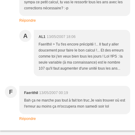
sympa ce petit calcul, tu vas le ressortir tous les ans avec les
corrections nécessaire? :-p
Répondre
A
AL1
13/05/2007 18:06
Faerithil > Tu t'es encore précipité !... Il faut y aller
doucement pour faire le bon calcul !... Et des erreurs
comme toi j'en veux bien tous les jours ! Lol !!PS : la
seule variable (à ma connaissance) est le nombre
107 qu'il faut augmenter d'une unité tous les ans...
F
Faerithil
13/05/2007 00:19
Bah ça ne marche pas tout à fait ton truc.Je vais trouver où est
l'erreur au moins ça m'occupera mon samedi soir lol
Répondre